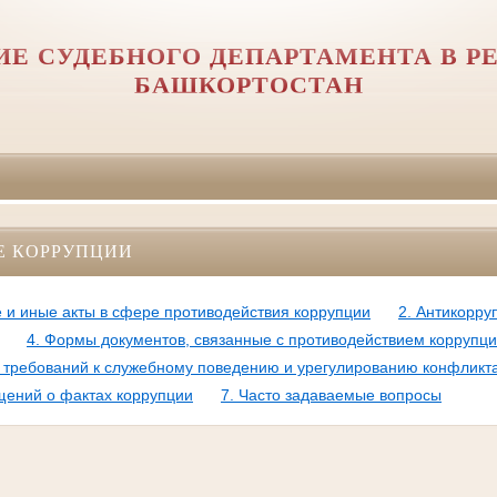
ИЕ СУДЕБНОГО ДЕПАРТАМЕНТА В Р
БАШКОРТОСТАН
Е КОРРУПЦИИ
 и иные акты в сфере противодействия коррупции
2. Антикорру
4. Формы документов, связанные с противодействием коррупци
требований к служебному поведению и урегулированию конфликт
щений о фактах коррупции
7. Часто задаваемые вопросы