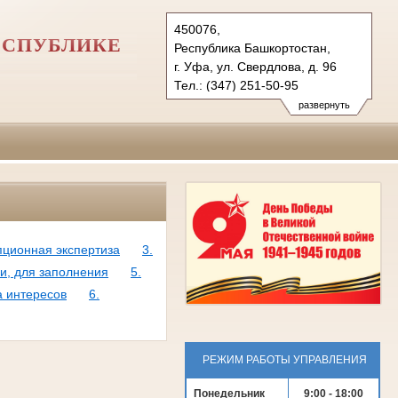
450076,
ЕСПУБЛИКЕ
Республика Башкортостан,
г. Уфа, ул. Свердлова, д. 96
Тел.: (347) 251-50-95
usd.bkr@sudrf.ru
развернуть
показать на карте
пционная экспертиза
3.
и, для заполнения
5.
а интересов
6.
РЕЖИМ РАБОТЫ УПРАВЛЕНИЯ
Понедельник
9:00 - 18:00